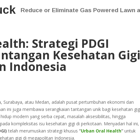
uck
Reduce or Eliminate Gas Powered Lawn 
alth: Strategi PDGI
ntangan Kesehatan Gig
n Indonesia
rta, Surabaya, atau Medan, adalah pusat pertumbuhan ekonomi dan
an ini juga membawa serangkaian tantangan unik bagi kesehatan gig
idup modern yang serba cepat, masalah aksesibilitas, hingga
ada kompleksitas isu kesehatan gigi di perkotaan. Menyadari hal ini,
GI)
telah merumuskan strategi khusus
“
Urban Oral Health
“
untuk
hatan gigi di megapolitan Indonesia.