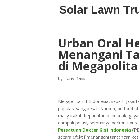
Solar Lawn Tr
Urban Oral He
Menangani Ta
di Megapolita
by
Tony Bass
Megapolitan di Indonesia, seperti Jaka
populasi yang pesat. Namun, pertumbuh
masyarakat. Kepadatan penduduk, gaya h
dampak polusi, semuanya berkontribusi p
Persatuan Dokter Gigi Indonesia
(PD
secara efektif menangani tantangan kese