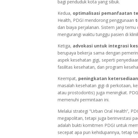
bagi penduduk kota yang sibuk.
Kedua,
optimalisasi pemanfaatan te
Health, PDGI mendorong penggunaan
t
dan biaya perjalanan. Sistem janji temu
mengurangi waktu tunggu pasien di klini
Ketiga,
advokasi untuk integrasi kes
berupaya bekerja sama dengan pemeri
aspek kesehatan gigi, seperti penyediaan 
fasilitas kesehatan, dan program keseha
Keempat,
peningkatan ketersediaa
masalah kesehatan gigi di perkotaan, keb
atau prostodontis) juga meningkat. PD
memenuhi permintaan ini.
Melalui strategi “Urban Oral Health”, P
megapolitan, tetapi juga berinvestasi p
adalah bukti komitmen PDGI untuk mema
secepat apa pun kehidupannya, tetap te