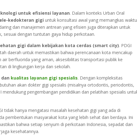
knologi untuk efisiensi layanan
. Dalam konteks Urban Oral
ele-kedokteran gigi
untuk konsultasi awal yang memangkas waktu
 daring dan manajemen antrean yang efisien juga diterapkan untuk
k, sesuai dengan tuntutan gaya hidup perkotaan.
ehatan gigi dalam kebijakan kota cerdas (smart city)
. PDGI
ntah daerah untuk memastikan bahwa perencanaan kota mencakup
air berfluorida yang aman, aksesibilitas transportasi publik ke
tan di lingkungan kerja dan sekolah.
n dan
kualitas layanan gigi spesialis
. Dengan kompleksitas
utuhan akan dokter gigi spesialis (misalnya ortodontis, periodontis,
GI mendukung pengembangan pendidikan dan pelatihan spesialis untu
DGI tidak hanya mengatasi masalah kesehatan gigi yang ada di
ada pembentukan masyarakat kota yang lebih sehat dan berdaya. Ini
stikan bahwa setiap senyum di perkotaan Indonesia, sepadat dan
rjaga kesehatannya.