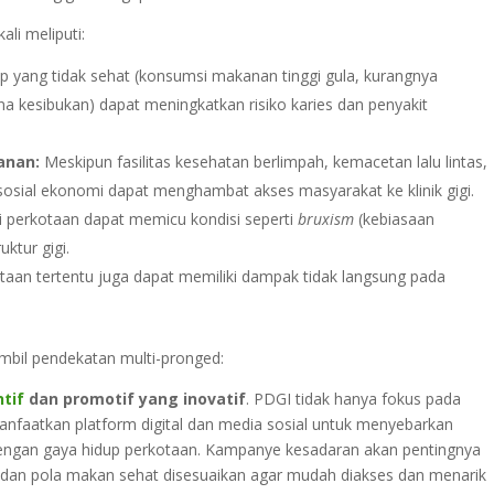
li meliputi:
p yang tidak sehat (konsumsi makanan tinggi gula, kurangnya
na kesibukan) dapat meningkatkan risiko karies dan penyakit
anan:
Meskipun fasilitas kesehatan berlimpah, kemacetan lalu lintas,
 sosial ekonomi dapat menghambat akses masyarakat ke klinik gigi.
 perkotaan dapat memicu kondisi seperti
bruxism
(kebiasaan
ktur gigi.
otaan tertentu juga dapat memiliki dampak tidak langsung pada
bil pendekatan multi-pronged:
tif
dan promotif yang inovatif
. PDGI tidak hanya fokus pada
manfaatkan platform digital dan media sosial untuk menyebarkan
 dengan gaya hidup perkotaan. Kampanye kesadaran akan pentingnya
 dan pola makan sehat disesuaikan agar mudah diakses dan menarik